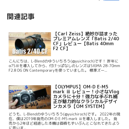
関連記事
【Carl Zeiss】絶妙が詰まった
ガジェット
プレミアムレンズ「Batis 2/40
CF」レビュー【Batis 40mm
F2 CF】
こんにちは、L-Blendのゆういちろう(@yuichiroch)です！ 昨年に
α7SⅢを導入してから、付けっぱなしのレンズはSIGMA 28-70mm
F2.8 DG DN Contemporaryを使っていました。 標準ズー...
【OLYMPUS】OM-D E-M5
ガジェット
mark ⅲ レビュー！小さなVlog
カメラに十分！強力な手ぶれ補
正が魅力的なクラシカルデザイ
ンカメラ【OM SYSTEM】
どうも、L-Blendのゆういちろう(@yuichiroch)です。 2022年の現
在、僕は2019年発売のOM-D E-M5 mark ⅲを導入しました。 発
売から2年ほど経過した本機は価格もずいぶんとこなれてきたよう
に思いま...