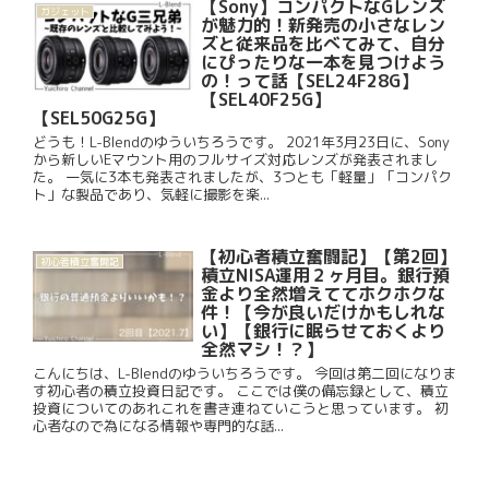
【Sony】コンパクトなGレンズ
ガジェット
が魅力的！新発売の小さなレン
ズと従来品を比べてみて、自分
にぴったりな一本を見つけよう
の！って話【SEL24F28G】
【SEL40F25G】
【SEL50G25G】
どうも！L-Blendのゆういちろうです。 2021年3月23日に、Sony
から新しいEマウント用のフルサイズ対応レンズが発表されまし
た。 一気に3本も発表されましたが、3つとも「軽量」「コンパク
ト」な製品であり、気軽に撮影を楽...
【初心者積立奮闘記】【第2回】
初心者積立奮闘記
積立NISA運用２ヶ月目。銀行預
金より全然増えててホクホクな
件！【今が良いだけかもしれな
い】【銀行に眠らせておくより
全然マシ！？】
こんにちは、L-Blendのゆういちろうです。 今回は第二回になりま
す初心者の積立投資日記です。 ここでは僕の備忘録として、積立
投資についてのあれこれを書き連ねていこうと思っています。 初
心者なので為になる情報や専門的な話...