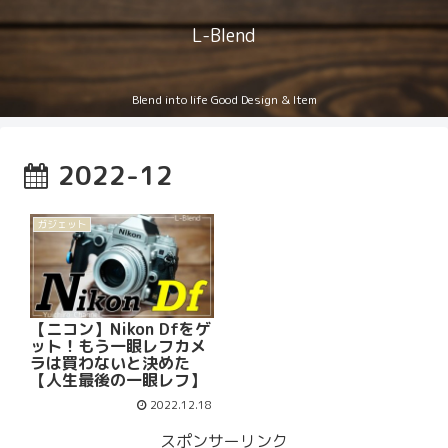
L-Blend
Blend into life Good Design & Item
2022-12
ガジェット
【ニコン】Nikon Dfをゲ
ット！もう一眼レフカメ
ラは買わないと決めた
【人生最後の一眼レフ】
2022.12.18
スポンサーリンク