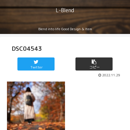
L-Blend
Blend into life Good Design & Item
DSC04543
Twitter
コピー
2022.11.29