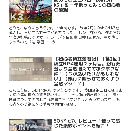
初めてのミニベロ「DAHON
自転車
K3」を一年乗ってみての初心者
の感想
どうも、ゆういちろう(@yuichiro)です。 昨年7月にDAHON K3を
購入し、早いもので一年が経ちました。 しかしながら、僕の住む
北海道札幌市ではオールシーズン自転車に乗れません。雪が降っ
ちゃうので（泣 厳密にいう...
【初心者積立奮闘記】【第2回】
初心者積立奮闘記
積立NISA運用２ヶ月目。銀行預
金より全然増えててホクホクな
件！【今が良いだけかもしれな
い】【銀行に眠らせておくより
全然マシ！？】
こんにちは、L-Blendのゆういちろうです。 今回は第二回になりま
す初心者の積立投資日記です。 ここでは僕の備忘録として、積立
投資についてのあれこれを書き連ねていこうと思っています。 初
心者なので為になる情報や専門的な話...
SONY α7c レビュー！使って感
ガジェット
じた素敵ポイントを紹介！