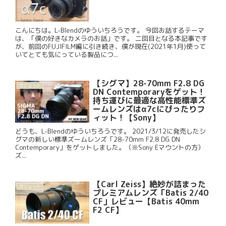
こんにちは。L-Blendのゆういちろうです。 今回お話するテーマ
は、「僕の好きなカメラのお話」です。 二回目となる本記事です
が、前回のFUJIFILM編に引き続き、僕が現在(2021年1月)使って
いてとても気にっている製品につ...
【シグマ】28-70mm F2.8 DG
ガジェット
DN Contemporaryをゲット！
持ち運びに最適な高性能標準ズ
ームレンズはα7cにぴったりフ
ィット！【Sony】
どうも、L-Blendのゆういちろうです。 2021/3/12に発売したシ
グマの新しい標準ズームレンズ「28-70mm F2.8 DG DN
Contemporary」をゲットしました。（※Sony Eマウントの方）
ズ...
【Carl Zeiss】絶妙が詰まった
ガジェット
プレミアムレンズ「Batis 2/40
CF」レビュー【Batis 40mm
F2 CF】