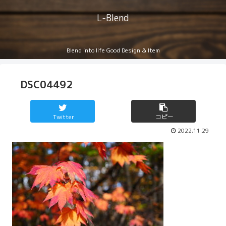
L-Blend
Blend into life Good Design & Item
DSC04492
Twitter
コピー
2022.11.29