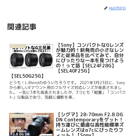
yuichiro
関連記事
【Sony】コンパクトなGレンズ
ガジェット
が魅力的！新発売の小さなレン
ズと従来品を比べてみて、自分
にぴったりな一本を見つけよう
の！って話【SEL24F28G】
【SEL40F25G】
【SEL50G25G】
どうも！L-Blendのゆういちろうです。 2021年3月23日に、Sony
から新しいEマウント用のフルサイズ対応レンズが発表されまし
た。 一気に3本も発表されましたが、3つとも「軽量」「コンパク
ト」な製品であり、気軽に撮影を楽...
【シグマ】28-70mm F2.8 DG
ガジェット
DN Contemporaryをゲット！
持ち運びに最適な高性能標準ズ
ームレンズはα7cにぴったりフ
ィット！【Sony】