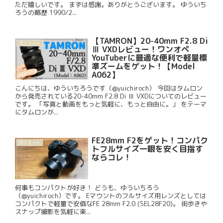
ただ嬉しいです。 まずは感謝。ありがとうございます。 ゆういち
ろうの略歴 1990/2...
【TAMRON】20-40mm F2.8 Di
ガジェット
Ⅲ VXDレビュー！ワンオペ
YouTuberに最適な便利で軽量標
準ズームをゲット！【Model
A062】
こんにちは、ゆういちろうです（@yuichiroch） 今回はタムロン
から発売されている20-40mm F2.8 Di Ⅲ VXDについてのレビュー
です。 「写真と動画をもっと気軽に、もっと自由に。」 をテーマ
にタムロンが...
FE28mm F2をゲット！コンパク
ガジェット
トフルサイズ一眼を安く目指す
ならコレ！
何事もコンパクトが好き！ どうも、ゆういちろう
（@yuichiroch）です。 Eマウントのフルサイズ用レンズとしては
コンパクトで軽量で安価なFE 28mm F2.0 (SEL28F20)。 街歩きや
スナップ撮影を気軽に楽...