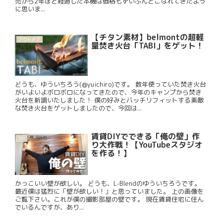
売から2年ほど経過した本機は価格もずいぶんとこなれてきたよう
に思いま...
【チタン素材】belmontの超軽
アウトドア
量焚き火台「TABI」をゲット！
どうも、ゆういちろう(@yuichiro)です。 数年使っていた焚き火台
がいよいよボロボロになってきたので、今年のキャンプから焚き
火台を新調いたしました！ 僕の好みとバッチリフィットする素敵
な焚き火台をゲットしましたので、今回は...
賃貸DIYでできる「俺の壁」作
DIY
り大作戦！【YouTubeスタジオ
を作る！】
かっこいい壁が欲しい。 どうも、L-Blendのゆういちろうです。
最近僕は猛烈に「壁が欲しい！」と思っていました。 上の画像を
ご覧下さい。これが僕の撮影部屋の壁です。 現在賃貸住宅に住ん
でいるんですが、あり...