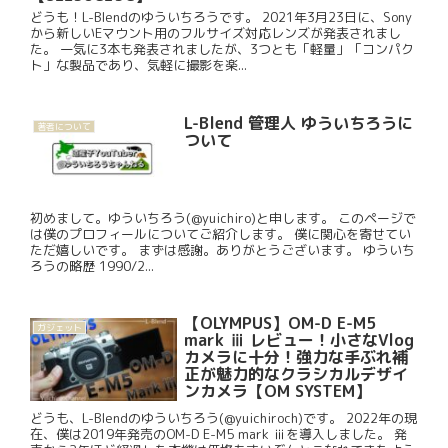
どうも！L-Blendのゆういちろうです。 2021年3月23日に、Sony
から新しいEマウント用のフルサイズ対応レンズが発表されまし
た。 一気に3本も発表されましたが、3つとも「軽量」「コンパク
ト」な製品であり、気軽に撮影を楽...
L-Blend 管理人 ゆういちろうに
著者について
ついて
初めまして。ゆういちろう(@yuichiro)と申します。 このページで
は僕のプロフィールについてご紹介します。 僕に関心を寄せてい
ただ嬉しいです。 まずは感謝。ありがとうございます。 ゆういち
ろうの略歴 1990/2...
【OLYMPUS】OM-D E-M5
ガジェット
mark ⅲ レビュー！小さなVlog
カメラに十分！強力な手ぶれ補
正が魅力的なクラシカルデザイ
ンカメラ【OM SYSTEM】
どうも、L-Blendのゆういちろう(@yuichiroch)です。 2022年の現
在、僕は2019年発売のOM-D E-M5 mark ⅲを導入しました。 発