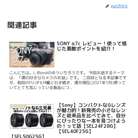
yuichiro
関連記事
SONY α7c レビュー！使って感
ガジェット
じた素敵ポイントを紹介！
こんにちは。L-Blendのゆういちろうです。 今回お話するテーマ
は、「僕の好きなカメラのお話」です。 二回目となる本記事です
が、前回のFUJIFILM編に引き続き、僕が現在(2021年1月)使って
いてとても気にっている製品につ...
【Sony】コンパクトなGレンズ
ガジェット
が魅力的！新発売の小さなレン
ズと従来品を比べてみて、自分
にぴったりな一本を見つけよう
の！って話【SEL24F28G】
【SEL40F25G】
【SEL50G25G】