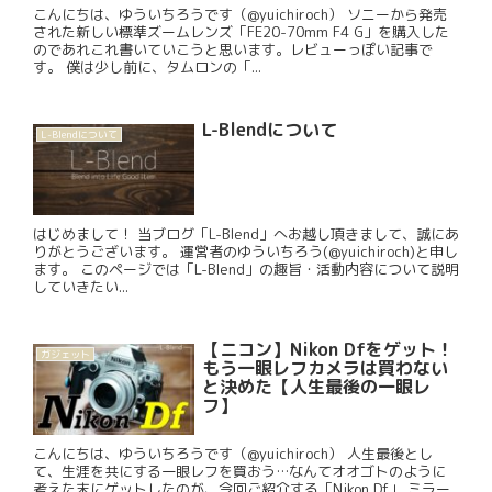
こんにちは、ゆういちろうです（@yuichiroch） ソニーから発売
された新しい標準ズームレンズ「FE20-70mm F4 G」を購入した
のであれこれ書いていこうと思います。レビューっぽい記事で
す。 僕は少し前に、タムロンの「...
L-Blendについて
L-Blendについて
はじめまして！ 当ブログ「L-Blend」へお越し頂きまして、誠にあ
りがとうございます。 運営者のゆういちろう(@yuichiroch)と申し
ます。 このページでは「L-Blend」の趣旨・活動内容について説明
していきたい...
【ニコン】Nikon Dfをゲット！
ガジェット
もう一眼レフカメラは買わない
と決めた【人生最後の一眼レ
フ】
こんにちは、ゆういちろうです（@yuichiroch） 人生最後とし
て、生涯を共にする一眼レフを買おう…なんてオオゴトのように
考えた末にゲットしたのが、今回ご紹介する「Nikon Df」 ミラー