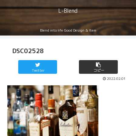
L-Blend
Blend into life Good Design & Item
DSC02528
Twitter
コピー
2022.02.01