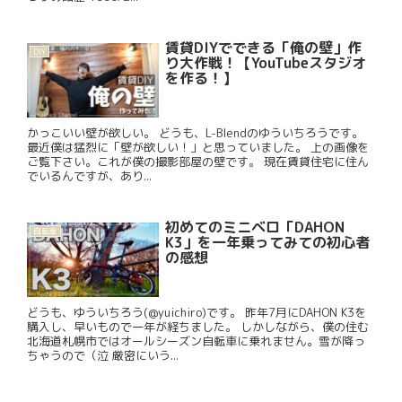
賃貸DIYでできる「俺の壁」作
DIY
り大作戦！【YouTubeスタジオ
を作る！】
かっこいい壁が欲しい。 どうも、L-Blendのゆういちろうです。
最近僕は猛烈に「壁が欲しい！」と思っていました。 上の画像を
ご覧下さい。これが僕の撮影部屋の壁です。 現在賃貸住宅に住ん
でいるんですが、あり...
初めてのミニベロ「DAHON
自転車
K3」を一年乗ってみての初心者
の感想
どうも、ゆういちろう(@yuichiro)です。 昨年7月にDAHON K3を
購入し、早いもので一年が経ちました。 しかしながら、僕の住む
北海道札幌市ではオールシーズン自転車に乗れません。雪が降っ
ちゃうので（泣 厳密にいう...