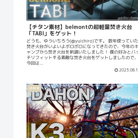
【チタン素材】belmontの超軽量焚き火台
「TABI」をゲット！
どうも、ゆういちろう(@yuichiro)です。 数年使ってい
焚き火台がいよいよボロボロになってきたので、今年の
ャンプから焚き火台を新調いたしました！ 僕の好みとバ
チリフィットする素敵な焚き火台をゲットしましたので
今回は...
2023.08.
自転車