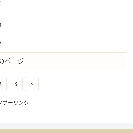
れ
を
ず
06
のページ
2
3
ンサーリンク