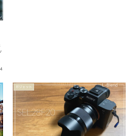
た
キ
ッ
、
14
ガジェット