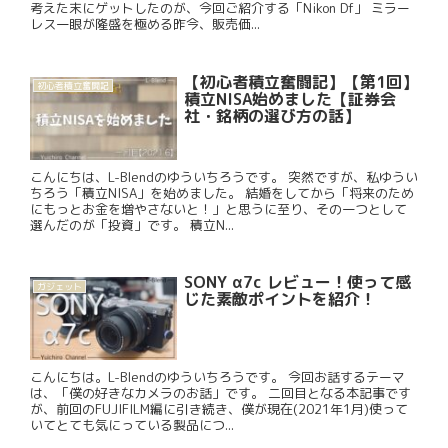
考えた末にゲットしたのが、今回ご紹介する「Nikon Df」 ミラー
レス一眼が隆盛を極める昨今、販売価...
【初心者積立奮闘記】【第1回】
初心者積立奮闘記
積立NISA始めました【証券会
社・銘柄の選び方の話】
こんにちは、L-Blendのゆういちろうです。 突然ですが、私ゆうい
ちろう「積立NISA」を始めました。 結婚をしてから「将来のため
にもっとお金を増やさないと！」と思うに至り、その一つとして
選んだのが「投資」です。 積立N...
SONY α7c レビュー！使って感
ガジェット
じた素敵ポイントを紹介！
こんにちは。L-Blendのゆういちろうです。 今回お話するテーマ
は、「僕の好きなカメラのお話」です。 二回目となる本記事です
が、前回のFUJIFILM編に引き続き、僕が現在(2021年1月)使って
いてとても気にっている製品につ...