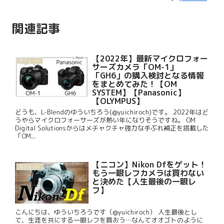
関連記事
【2022年】最新マイクロフォー
ガジェット
サーズカメラ「OM-1」
「GH6」の購入検討となる情報
をまとめてみた！【OM
SYSTEM】【Panasonic】
【OLYMPUS】
どうも、L-Blendのゆういちろう(@yuichiroch)です。 2022年はど
うやらマイクロフォーサーズが熱い年になりそうですね。 OM
Digital Solutionsからはメチャクチャ強力な手ぶれ補正を搭載した
「OM...
【ニコン】Nikon Dfをゲット！
ガジェット
もう一眼レフカメラは買わない
と決めた【人生最後の一眼レ
フ】
こんにちは、ゆういちろうです（@yuichiroch） 人生最後とし
て、生涯を共にする一眼レフを買おう…なんてオオゴトのように