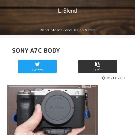
L-Blend
Blend into life Good Design & Item
SONY A7C BODY
Twitter
コピー
2021.02.08