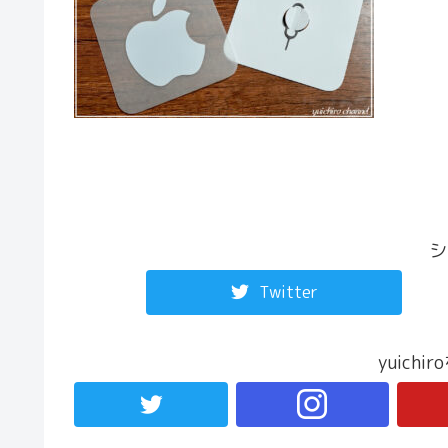
シ
Twitter
yuich