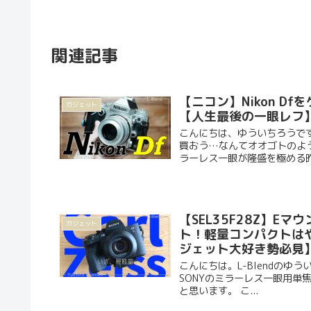
関連記事
【ニコン】Nikon 
ガジェット
【人生最後の一眼レフ
こんにちは、ゆういちろうです（
買おう…なんてオオゴトのよう
ラーレス一眼が隆盛を極める昨今
【SEL35F28Z】Eマ
ガジェット
ト！軽量コンパクトは
ジェット大好き勢必見
こんにちは。L-Blendの
SONYのミラーレス一眼用単焦点レ
と思います。 こ...