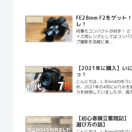
FE28mm F2をゲ
ガジェット
レ！
何事もコンパクトが好き！ どう
イズ用レンズとしてはコンパクトで軽
プ撮影を気軽に楽...
【2021年に購入】い
ガジェット
っ！
こんにちは、L-Blendの
め、2021年の4月にα7SⅢ
ラを併用していましたが、両方を
【初心者積立奮闘記】【
初心者積立奮闘記
選び方の話】
こんにちは、L-Blendのゆ