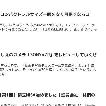
ット！コンパクトフルサイズ一眼を安く目指すならコ
も、ゆういちろう（@yuichiroch）です。 Eマウントのフルサ
量で安価なFE 28mm F2.0 (SEL28F20)。 街歩きやスナッ
にしえのカメラ「SONYα7R」をレビューしていくぜ
ゆういちろうです。 「動画も写真もカメラ一台で完結させよう」と決
を導入しました。 それまではα7Cと富士フイルムのX-T4というカメ
...
第1回】積立NISA始めました【証券会社・銘柄の
ういちろうです。 突然ですが、私ゆういちろう「積立NISA」を始め