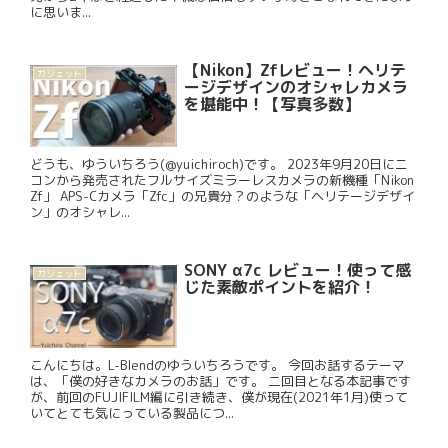
に思いま...
【Nikon】Zfレビュー！ヘリテ
ガジェット
ージデザインのオシャレカメラ
を堪能中！【写真多数】
どうも、ゆういちろう(@yuichiroch)です。 2023年9月20日にニ
コンから発売されたフルサイズミラーレスカメラの新機種「Nikon
Zf」 APS-Cカメラ「Zfc」の兄貴分？のような「ヘリテージデザイ
ン」のオシャレ...
SONY α7c レビュー！使って感
ガジェット
じた素敵ポイントを紹介！
こんにちは。L-Blendのゆういちろうです。 今回お話するテーマ
は、「僕の好きなカメラのお話」です。 二回目となる本記事です
が、前回のFUJIFILM編に引き続き、僕が現在(2021年1月)使って
いてとても気にっている製品につ...