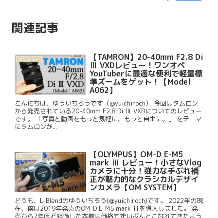
関連記事
【TAMRON】20-40mm F2.8 Di
ガジェット
Ⅲ VXDレビュー！ワンオペ
YouTuberに最適な便利で軽量標
準ズームをゲット！【Model
A062】
こんにちは、ゆういちろうです（@yuichiroch） 今回はタムロン
から発売されている20-40mm F2.8 Di Ⅲ VXDについてのレビュー
です。 「写真と動画をもっと気軽に、もっと自由に。」 をテーマ
にタムロンが...
【OLYMPUS】OM-D E-M5
ガジェット
mark ⅲ レビュー！小さなVlog
カメラに十分！強力な手ぶれ補
正が魅力的なクラシカルデザイ
ンカメラ【OM SYSTEM】
どうも、L-Blendのゆういちろう(@yuichiroch)です。 2022年の現
在、僕は2019年発売のOM-D E-M5 mark ⅲを導入しました。 発
売から2年ほど経過した本機は価格もずいぶんとこなれてきたよう