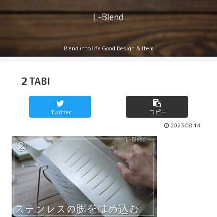
L-Blend
Blend into life Good Design & Item
２TABI
Twitter
コピー
2023.08.14