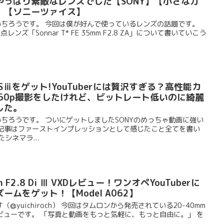
やっぱり素敵なレンズでした【SONY】【小さなガ
】【ソニーツァイス】
ゆういちろうです。 今回は僕が好んで使っているレンズの話題です。
ンズ「Sonnar T* FE 35mm F2.8 ZA」について書いていこう
ⅲをゲット!YouTuberには贅沢すぎる？高性能カ
60p撮影をしたけれど、ビットレート低いのに綺麗
した。
ういちろうです。 ついにゲットしましたSONYのめっちゃ動画に強い
の記事はファーストインプレッションとして感じたこと全てを書い
シネマラ...
 F2.8 Di Ⅲ VXDレビュー！ワンオペYouTuberに
ムをゲット！【Model A062】
yuichiroch） 今回はタムロンから発売されている20-40mm
いてのレビューです。 「写真と動画をもっと気軽に、もっと自由に。」 を