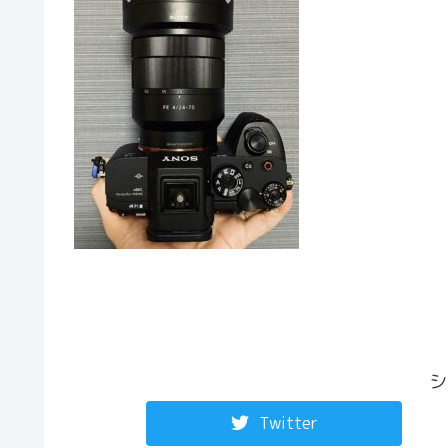
シ
Twitter