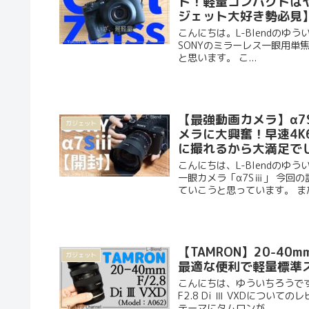
ト！軽量コンパクトは
ジェット大好き勢必見
こんにちは。L-Blendの
SONYのミラーレス一眼用単焦点レ
と思います。 こ...
【最強動画カメラ】α7S
ガジェット
メラに大興奮！早速4K
に撮れるから大満足で
こんにちは、L-Blendのゆ
一眼カメラ「α7Sⅲ」 今回
ていこうと思っています。 また
【TAMRON】20-40mm
ガジェット
最適な便利で軽量標準ズー
こんにちは、ゆういちろうです（@
F2.8 Di Ⅲ VXDにつ
テーマにタムロンが...