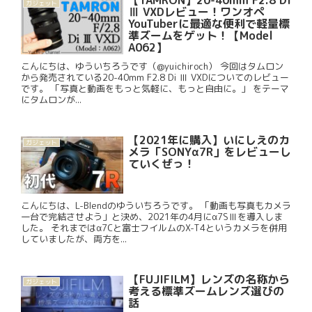
【TAMRON】20-40mm F2.8 Di
ガジェット
Ⅲ VXDレビュー！ワンオペ
YouTuberに最適な便利で軽量標
準ズームをゲット！【Model
A062】
こんにちは、ゆういちろうです（@yuichiroch） 今回はタムロン
から発売されている20-40mm F2.8 Di Ⅲ VXDについてのレビュー
です。 「写真と動画をもっと気軽に、もっと自由に。」 をテーマ
にタムロンが...
【2021年に購入】いにしえのカ
ガジェット
メラ「SONYα7R」をレビューし
ていくぜっ！
こんにちは、L-Blendのゆういちろうです。 「動画も写真もカメラ
一台で完結させよう」と決め、2021年の4月にα7SⅢを導入しま
した。 それまではα7Cと富士フイルムのX-T4というカメラを併用
していましたが、両方を...
【FUJIFILM】レンズの名称から
ガジェット
考える標準ズームレンズ選びの
話