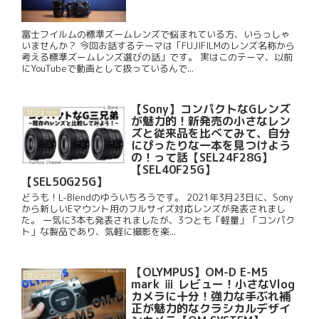
富士フイルムの標準ズームレンズで悩まれている方、いらっしゃ
いませんか？ 今回お話するテーマは「FUJIFILMのレンズ名称から
考える標準ズームレンズ選びの話」です。 実はこのテーマ、以前
にYouTubeで動画として扱っているんで...
【Sony】コンパクトなGレンズ
ガジェット
が魅力的！新発売の小さなレン
ズと従来品を比べてみて、自分
にぴったりな一本を見つけよう
の！って話【SEL24F28G】
【SEL40F25G】
【SEL50G25G】
どうも！L-Blendのゆういちろうです。 2021年3月23日に、Sony
から新しいEマウント用のフルサイズ対応レンズが発表されまし
た。 一気に3本も発表されましたが、3つとも「軽量」「コンパク
ト」な製品であり、気軽に撮影を楽...
【OLYMPUS】OM-D E-M5
ガジェット
mark ⅲ レビュー！小さなVlog
カメラに十分！強力な手ぶれ補
正が魅力的なクラシカルデザイ