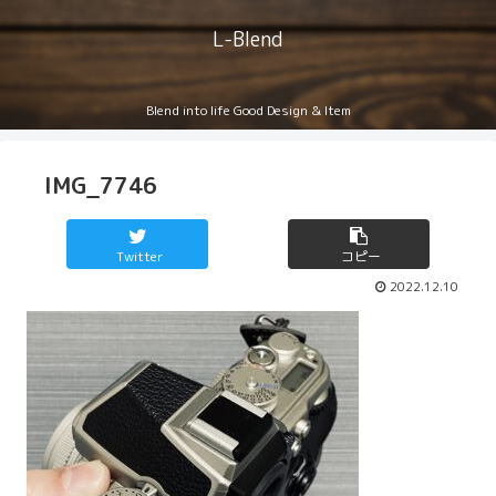
L-Blend
Blend into life Good Design & Item
IMG_7746
Twitter
コピー
2022.12.10