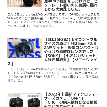
速4K60p撮影をしたけれど、ビ
ットレート低いのに綺麗に撮れ
るから大満足でした。
こんにちは、L-Blendのゆういちろうです。 ついにゲットしました
SONYのめっちゃ動画に強い一眼カメラ「α7Sⅲ」 今回の記事はフ
ァーストインプレッションとして感じたこと全てを書いていこう
と思っています。 またシネマラ...
【SEL35F28Z】Eマウントフル
ガジェット
サイズの原点！FE35mm F2.8
ZAをゲット！軽量コンパクトは
やっぱり素敵なレンズでした
【SONY】【小さなガジェット
大好き勢必見】【ソニーツァイ
ス】
こんにちは。L-Blendのゆういちろうです。 今回は僕が好んで使っ
ているレンズの話題です。 SONYのミラーレス一眼用単焦点レン
ズ「Sonnar T* FE 35mm F2.8 ZA」について書いていこうと思い
ます。 こ...
【2022年】最新マイクロフォー
ガジェット
サーズカメラ「OM-1」
「GH6」の購入検討となる情報
をまとめてみた！【OM