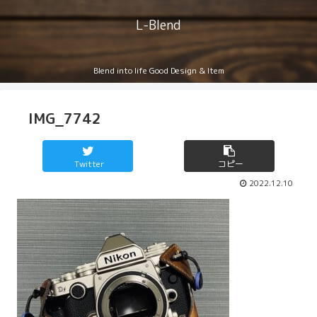
L-Blend
Blend into life Good Design & Item
IMG_7742
Twitter
コピー
2022.12.10