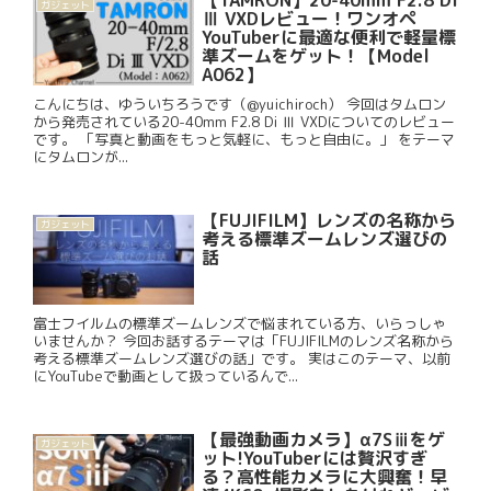
【TAMRON】20-40mm F2.8 Di
ガジェット
Ⅲ VXDレビュー！ワンオペ
YouTuberに最適な便利で軽量標
準ズームをゲット！【Model
A062】
こんにちは、ゆういちろうです（@yuichiroch） 今回はタムロン
から発売されている20-40mm F2.8 Di Ⅲ VXDについてのレビュー
です。 「写真と動画をもっと気軽に、もっと自由に。」 をテーマ
にタムロンが...
【FUJIFILM】レンズの名称から
ガジェット
考える標準ズームレンズ選びの
話
富士フイルムの標準ズームレンズで悩まれている方、いらっしゃ
いませんか？ 今回お話するテーマは「FUJIFILMのレンズ名称から
考える標準ズームレンズ選びの話」です。 実はこのテーマ、以前
にYouTubeで動画として扱っているんで...
【最強動画カメラ】α7Sⅲをゲ
ガジェット
ット!YouTuberには贅沢すぎ
る？高性能カメラに大興奮！早