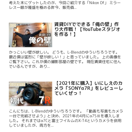
考えた末にゲットしたのが、今回ご紹介する「Nikon Df」 ミラー
レス一眼が隆盛を極める昨今、販売価...
賃貸DIYでできる「俺の壁」作
DIY
り大作戦！【YouTubeスタジオ
を作る！】
かっこいい壁が欲しい。 どうも、L-Blendのゆういちろうです。
最近僕は猛烈に「壁が欲しい！」と思っていました。 上の画像を
ご覧下さい。これが僕の撮影部屋の壁です。 現在賃貸住宅に住ん
でいるんですが、あり...
【2021年に購入】いにしえのカ
ガジェット
メラ「SONYα7R」をレビューし
ていくぜっ！
こんにちは、L-Blendのゆういちろうです。 「動画も写真もカメラ
一台で完結させよう」と決め、2021年の4月にα7SⅢを導入しま
した。 それまではα7Cと富士フイルムのX-T4というカメラを併用
していましたが、両方を...