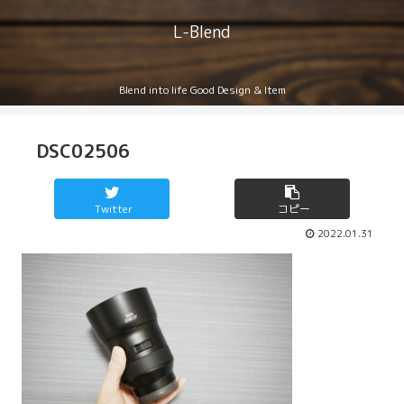
L-Blend
Blend into life Good Design & Item
DSC02506
Twitter
コピー
2022.01.31