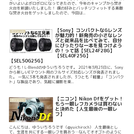
がいよいよボロボロになってきたので、今年のキャンプから焚き
火台を新調いたしました！ 僕の好みとバッチリフィットする素敵
な焚き火台をゲットしましたので、今回は...
【Sony】コンパクトなGレンズ
ガジェット
が魅力的！新発売の小さなレン
ズと従来品を比べてみて、自分
にぴったりな一本を見つけよう
の！って話【SEL24F28G】
【SEL40F25G】
【SEL50G25G】
どうも！L-Blendのゆういちろうです。 2021年3月23日に、Sony
から新しいEマウント用のフルサイズ対応レンズが発表されまし
た。 一気に3本も発表されましたが、3つとも「軽量」「コンパク
ト」な製品であり、気軽に撮影を楽...
【ニコン】Nikon Dfをゲット！
ガジェット
もう一眼レフカメラは買わない
と決めた【人生最後の一眼レ
フ】
こんにちは、ゆういちろうです（@yuichiroch） 人生最後とし
て、生涯を共にする一眼レフを買おう…なんてオオゴトのように