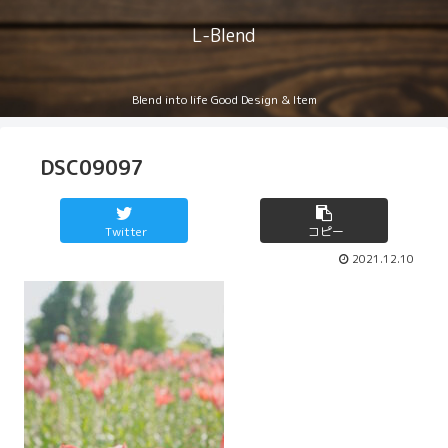
L-Blend
Blend into life Good Design & Item
DSC09097
Twitter
コピー
2021.12.10