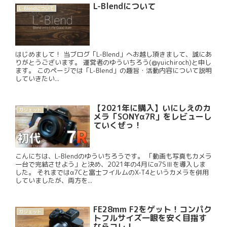
L-Blendについて
L-Blendについて
はじめまして！ 当ブログ「L-Blend」へお越し頂きまして、誠にあ
りがとうございます。 運営者のゆういちろう(@yuichiroch)と申し
ます。 このページでは「L-Blend」の趣旨・活動内容について説明
していきたい...
【2021年に購入】いにしえのカ
ガジェット
メラ「SONYα7R」をレビューし
ていくぜっ！
こんにちは、L-Blendのゆういちろうです。 「動画も写真もカメラ
一台で完結させよう」と決め、2021年の4月にα7SⅢを導入しま
した。 それまではα7Cと富士フイルムのX-T4というカメラを併用
していましたが、両方を...
FE28mm F2をゲット！コンパク
ガジェット
トフルサイズ一眼を安く目指す
ならコレ！