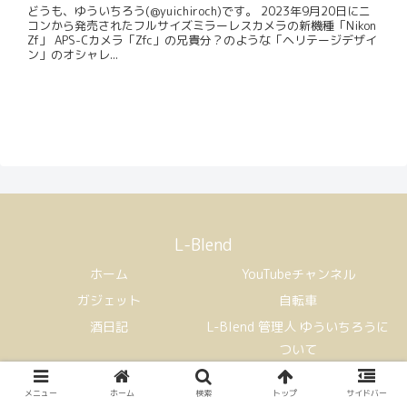
どうも、ゆういちろう(@yuichiroch)です。 2023年9月20日にニ
コンから発売されたフルサイズミラーレスカメラの新機種「Nikon
Zf」 APS-Cカメラ「Zfc」の兄貴分？のような「ヘリテージデザイ
ン」のオシャレ...
L-Blend
ホーム
YouTubeチャンネル
ガジェット
自転車
酒日記
L-Blend 管理人 ゆういちろうに
ついて
Copyright © 2021 L-Blend All Rights Reserved.
メニュー
ホーム
検索
トップ
サイドバー