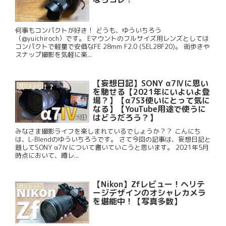
何事もコンパクトが好き！ どうも、ゆういちろう
（@yuichiroch）です。 Eマウントのフルサイズ用レンズとしては
コンパクトで軽量で安価なFE 28mm F2.0 (SEL28F20)。 街歩きや
スナップ撮影を気軽に楽...
【妄想日記】SONY α7Ⅳに思い
ガジェット
を馳せる【2021年にいよいよ登
場？】【α7S3使いにとって気に
なる】【YouTube用途で使うに
はどうだろう？】
みなさま撮影ライフを楽しまれているでしょうか？？ こんにち
は、L-Blendのゆういちろうです。 さて今回の記事は、妄想日記と
題してSONY α7Ⅳについて書いていこうと思います。 2021年5月
時点において、噂レ...
【Nikon】Zfレビュー！ヘリテ
ガジェット
ージデザインのオシャレカメラ
を堪能中！【写真多数】