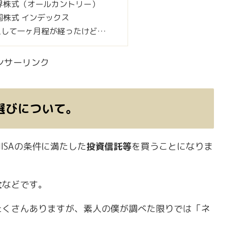
 全世界株式（オールカントリー）
新興国株式 インデックス
入して一ヶ月程が経ったけど…
ンサーリンク
選びについて。
ISAの条件に満たした
投資信託等
を買うことになりま
社
などです。
たくさんありますが、素人の僕が調べた限りでは「ネ