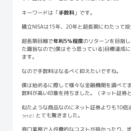
キーワードは「
手数料
」です。
積立NISAは15年、20年と超長期にわたっ
超長期目線で
年利5％程度
のリターンを目指し
た趣旨なので(僕はそう思っている)目標達成
ます。
なので手数料はなるべく抑えたいですね。
僕は始めるに際して様々な金融機関を調べて
数料が高い印象を持ちました。（ネット証券
似たような商品なのにネット証券よりも10倍
とても驚きました。
うけど）
窓口業務で人件費的なコストが掛かったり、