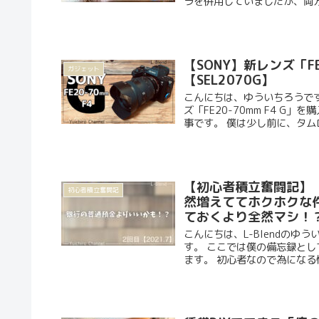
ラを併用していましたが、両方を
【SONY】新レンズ「F
ガジェット
【SEL2070G】
こんにちは、ゆういちろうです（
ズ「FE20-70mm F4 
事です。 僕は少し前に、タムロ
【初心者積立奮闘記】【
初心者積立奮闘記
然増えててホクホクな
ておくより全然マシ！
こんにちは、L-Blendの
す。 ここでは僕の備忘録と
ます。 初心者なので為になる情