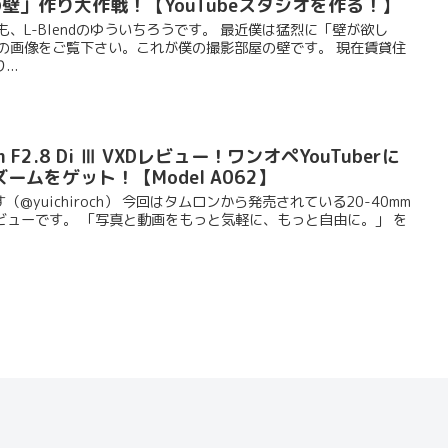
の壁」作り大作戦！【YouTubeスタジオを作る！】
、L-Blendのゆういちろうです。 最近僕は猛烈に「壁が欲し
上の画像をご覧下さい。これが僕の撮影部屋の壁です。 現在賃貸住
..
 F2.8 Di Ⅲ VXDレビュー！ワンオペYouTuberに
ムをゲット！【Model A062】
yuichiroch） 今回はタムロンから発売されている20-40mm
いてのレビューです。 「写真と動画をもっと気軽に、もっと自由に。」 を