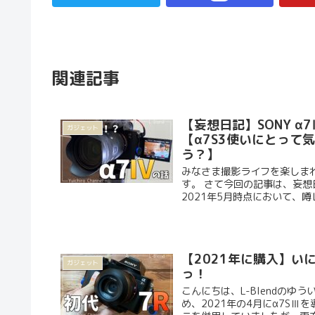
関連記事
【妄想日記】SONY 
ガジェット
【α7S3使いにとって気
う？】
みなさま撮影ライフを楽しまれ
す。 さて今回の記事は、妄想
2021年5月時点において、噂レ.
【2021年に購入】い
ガジェット
っ！
こんにちは、L-Blendの
め、2021年の4月にα7SⅢ