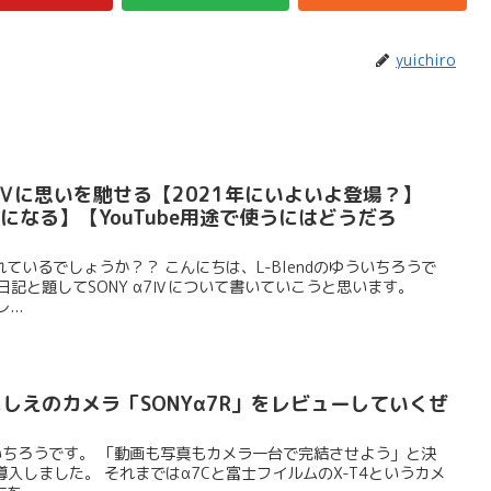
yuichiro
α7Ⅳに思いを馳せる【2021年にいよいよ登場？】
になる】【YouTube用途で使うにはどうだろ
ているでしょうか？？ こんにちは、L-Blendのゆういちろうで
日記と題してSONY α7Ⅳについて書いていこうと思います。
..
にしえのカメラ「SONYα7R」をレビューしていくぜ
ゆういちろうです。 「動画も写真もカメラ一台で完結させよう」と決
を導入しました。 それまではα7Cと富士フイルムのX-T4というカメ