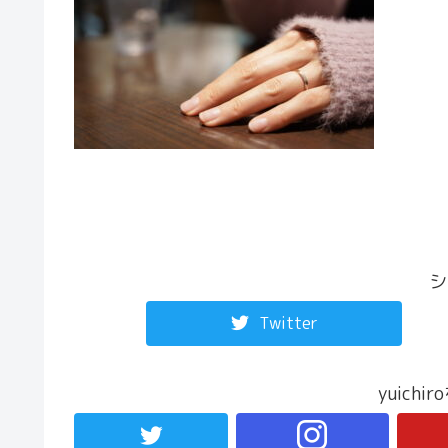
シ
Twitter
yuich