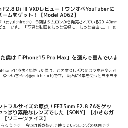
 F2.8 Di Ⅲ VXDレビュー！ワンオペYouTuberに
ムをゲット！【Model A062】
yuichiroch） 今回はタムロンから発売されている20-40mm
いてのレビューです。 「写真と動画をもっと気軽に、もっと自由に。」 を
僕は「iPhone15 Pro Max」を選んで喜んでいま
たiPhone11を丸4年使った僕は、この度久しぶりにスマホを変える
ういちろう(@yuichiroch)です。 流石に4年も使うとヨボヨボ
ウントフルサイズの原点！FE35mm F2.8 ZAをゲッ
やっぱり素敵なレンズでした【SONY】【小さなガ
】【ソニーツァイス】
ゆういちろうです。 今回は僕が好んで使っているレンズの話題です。