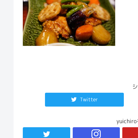
シ
Twitter
yuich