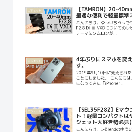
【TAMRON】20-40mm
ガジェット
最適な便利で軽量標準ズー
こんにちは、ゆういちろうです（@
F2.8 Di Ⅲ VXDにつ
テーマにタムロンが...
4年ぶりにスマホを変えた
ガジェット
す。
2019年9月10日に発売され
ことにしました。 こんにちは、ゆ
になってきた「iPhone1...
【SEL35F28Z】Eマ
ガジェット
ト！軽量コンパクトは
ジェット大好き勢必見
こんにちは。L-Blendの