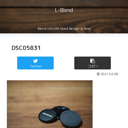
L-Blend
Blend into life Good Design & Item
DSC05831
Twitter
コピー
2021.02.08