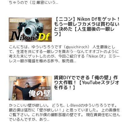
ちゃうので（泣 厳密にいう...
【ニコン】Nikon Dfをゲット！
ガジェット
もう一眼レフカメラは買わない
と決めた【人生最後の一眼レ
フ】
こんにちは、ゆういちろうです（@yuichiroch） 人生最後とし
て、生涯を共にする一眼レフを買おう…なんてオオゴトのように
考えた末にゲットしたのが、今回ご紹介する「Nikon Df」 ミラー
レス一眼が隆盛を極める昨今、販売価...
賃貸DIYでできる「俺の壁」作
DIY
り大作戦！【YouTubeスタジオ
を作る！】
かっこいい壁が欲しい。 どうも、L-Blendのゆういちろうです。
最近僕は猛烈に「壁が欲しい！」と思っていました。 上の画像を
ご覧下さい。これが僕の撮影部屋の壁です。 現在賃貸住宅に住ん
でいるんですが、あり...