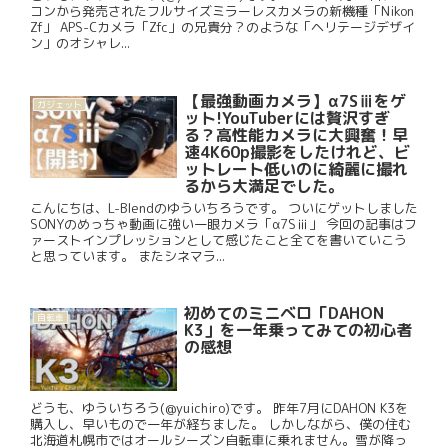
コンから発売されたフルサイズミラーレスカメラの新機種「Nikon
Zf」 APS-Cカメラ「Zfc」の兄貴分？のような「ヘリテージデザイ
ン」のオシャレ...
【最強動画カメラ】α7Sⅲをゲ
ガジェット
ット!YouTuberには贅沢すぎ
る？高性能カメラに大興奮！早
速4K60p撮影をしたけれど、ビ
ットレート低いのに綺麗に撮れ
るから大満足でした。
こんにちは、L-Blendのゆういちろうです。 ついにゲットしました
SONYのめっちゃ動画に強い一眼カメラ「α7Sⅲ」 今回の記事はフ
ァーストインプレッションとして感じたこと全てを書いていこう
と思っています。 またシネマラ...
初めてのミニベロ「DAHON
自転車
K3」を一年乗ってみての初心者
の感想
どうも、ゆういちろう(@yuichiro)です。 昨年7月にDAHON K3を
購入し、早いもので一年が経ちました。 しかしながら、僕の住む
北海道札幌市ではオールシーズン自転車に乗れません。雪が降っ