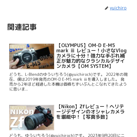
yuichiro
関連記事
【OLYMPUS】OM-D E-M5
ガジェット
mark ⅲ レビュー！小さなVlog
カメラに十分！強力な手ぶれ補
正が魅力的なクラシカルデザイ
ンカメラ【OM SYSTEM】
どうも、L-Blendのゆういちろう(@yuichiroch)です。 2022年の現
在、僕は2019年発売のOM-D E-M5 mark ⅲを導入しました。 発
売から2年ほど経過した本機は価格もずいぶんとこなれてきたよう
に思いま...
【Nikon】Zfレビュー！ヘリテ
ガジェット
ージデザインのオシャレカメラ
を堪能中！【写真多数】
どうも、ゆういちろう(@yuichiroch)です。 2023年9月20日にニ