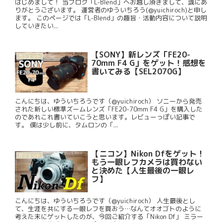
はじめまして！ 当ブログ「L-Blend」へお越し頂きまして、誠にあ
りがとうございます。 運営者のゆういちろう(@yuichiroch)と申し
ます。 このページでは「L-Blend」の趣旨・活動内容について説明
していきたい...
【SONY】新レンズ「FE20-
ガジェット
70mm F4 G」をゲット！感想を
書いてみる【SEL2070G】
こんにちは、ゆういちろうです（@yuichiroch） ソニーから発売
された新しい標準ズームレンズ「FE20-70mm F4 G」を購入した
のであれこれ書いていこうと思います。レビューっぽい記事で
す。 僕は少し前に、タムロンの「...
【ニコン】Nikon Dfをゲット！
ガジェット
もう一眼レフカメラは買わない
と決めた【人生最後の一眼レ
フ】
こんにちは、ゆういちろうです（@yuichiroch） 人生最後とし
て、生涯を共にする一眼レフを買おう…なんてオオゴトのように
考えた末にゲットしたのが、今回ご紹介する「Nikon Df」 ミラー