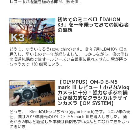
レス一眼が隆盛を極める昨今、販売価...
初めてのミニベロ「DAHON
自転車
K3」を一年乗ってみての初心者
の感想
どうも、ゆういちろう(@yuichiro)です。 昨年7月にDAHON K3を
購入し、早いもので一年が経ちました。 しかしながら、僕の住む
北海道札幌市ではオールシーズン自転車に乗れません。雪が降っ
ちゃうので（泣 厳密にいう...
【OLYMPUS】OM-D E-M5
ガジェット
mark ⅲ レビュー！小さなVlog
カメラに十分！強力な手ぶれ補
正が魅力的なクラシカルデザイ
ンカメラ【OM SYSTEM】
どうも、L-Blendのゆういちろう(@yuichiroch)です。 2022年の現
在、僕は2019年発売のOM-D E-M5 mark ⅲを導入しました。 発
売から2年ほど経過した本機は価格もずいぶんとこなれてきたよう
に思いま...