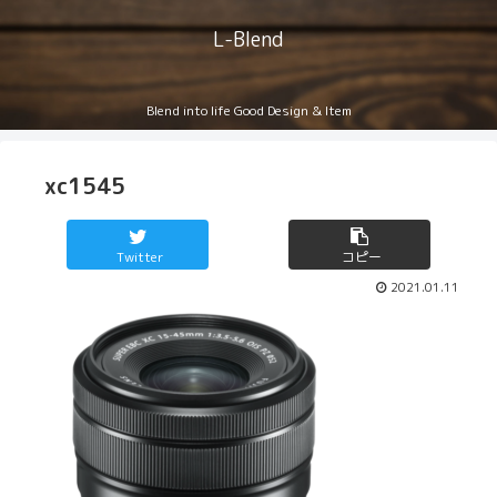
L-Blend
Blend into life Good Design & Item
xc1545
Twitter
コピー
2021.01.11