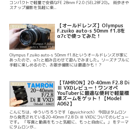
コンパクトで軽量で安価なFE 28mm F2.0 (SEL28F20)。 街歩きや
スナップ撮影を気軽に楽...
【オールドレンズ】Olympus
ガジェット
F.zuiko auto-s 50mm f1.8を
α7cで使ってみた！
Olympus F.zuiko auto-s 50mm f1.8というオールドレンズが家に
あったので、α7cと組み合わせて遊んでみました。リーズナブルに
手軽に楽しめるので、お散歩撮影には最適かも！？
【TAMRON】20-40mm F2.8 Di
ガジェット
Ⅲ VXDレビュー！ワンオペ
YouTuberに最適な便利で軽量標
準ズームをゲット！【Model
A062】
こんにちは、ゆういちろうです（@yuichiroch） 今回はタムロン
から発売されている20-40mm F2.8 Di Ⅲ VXDについてのレビュー
です。 「写真と動画をもっと気軽に、もっと自由に。」 をテーマ
にタムロンが...