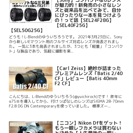
【Sony】コンパクトなGレンズ
ガジェット
が魅力的！新発売の小さなレン
ズと従来品を比べてみて、自分
にぴったりな一本を見つけよう
の！って話【SEL24F28G】
【SEL40F25G】
【SEL50G25G】
どうも！L-Blendのゆういちろうです。 2021年3月23日に、Sony
から新しいEマウント用のフルサイズ対応レンズが発表されまし
た。 一気に3本も発表されましたが、3つとも「軽量」「コンパク
ト」な製品であり、気軽に撮影を楽...
【Carl Zeiss】絶妙が詰まった
ガジェット
プレミアムレンズ「Batis 2/40
CF」レビュー【Batis 40mm
F2 CF】
こんにちは、L-Blendのゆういちろう(@yuichiroch)です！ 昨年に
α7SⅢを導入してから、付けっぱなしのレンズはSIGMA 28-70mm
F2.8 DG DN Contemporaryを使っていました。 標準ズー...
【ニコン】Nikon Dfをゲット！
ガジェット
もう一眼レフカメラは買わない
と決めた【人生最後の一眼レ