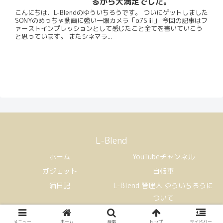
るから大満足でした。
こんにちは、L-Blendのゆういちろうです。 ついにゲットしました
SONYのめっちゃ動画に強い一眼カメラ「α7Sⅲ」 今回の記事はフ
ァーストインプレッションとして感じたこと全てを書いていこう
と思っています。 またシネマラ...
L-Blend
ホーム
YouTubeチャンネル
ガジェット
自転車
酒日記
L-Blend 管理人 ゆういちろうに
ついて
Copyright © 2021 L-Blend All Rights Reserved.
メニュー
ホーム
検索
トップ
サイドバー