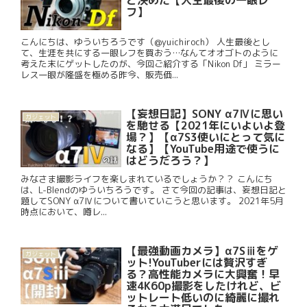
フ】
こんにちは、ゆういちろうです（@yuichiroch） 人生最後とし
て、生涯を共にする一眼レフを買おう…なんてオオゴトのように
考えた末にゲットしたのが、今回ご紹介する「Nikon Df」 ミラー
レス一眼が隆盛を極める昨今、販売価...
【妄想日記】SONY α7Ⅳに思い
ガジェット
を馳せる【2021年にいよいよ登
場？】【α7S3使いにとって気に
なる】【YouTube用途で使うに
はどうだろう？】
みなさま撮影ライフを楽しまれているでしょうか？？ こんにち
は、L-Blendのゆういちろうです。 さて今回の記事は、妄想日記と
題してSONY α7Ⅳについて書いていこうと思います。 2021年5月
時点において、噂レ...
【最強動画カメラ】α7Sⅲをゲ
ガジェット
ット!YouTuberには贅沢すぎ
る？高性能カメラに大興奮！早
速4K60p撮影をしたけれど、ビ
ットレート低いのに綺麗に撮れ