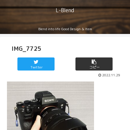
L-Blend
Blend into life Good Design & Item
IMG_7725
Twitter
コピー
2022.11.29