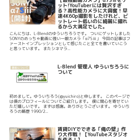
【最強動画カメラ】α7Sⅲをゲ
ガジェット
ット!YouTuberには贅沢すぎ
る？高性能カメラに大興奮！早
速4K60p撮影をしたけれど、ビ
ットレート低いのに綺麗に撮れ
るから大満足でした。
こんにちは、L-Blendのゆういちろうです。 ついにゲットしました
SONYのめっちゃ動画に強い一眼カメラ「α7Sⅲ」 今回の記事はフ
ァーストインプレッションとして感じたこと全てを書いていこう
と思っています。 またシネマラ...
L-Blend 管理人 ゆういちろうに
著者について
ついて
初めまして。ゆういちろう(@yuichiro)と申します。 このページで
は僕のプロフィールについてご紹介します。 僕に関心を寄せてい
ただ嬉しいです。 まずは感謝。ありがとうございます。 ゆういち
ろうの略歴 1990/2...
賃貸DIYでできる「俺の壁」作
DIY
り大作戦！【YouTubeスタジオ
を作る！】