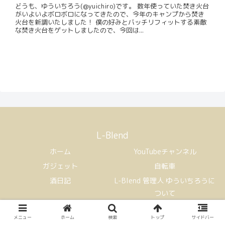
どうも、ゆういちろう(@yuichiro)です。 数年使っていた焚き火台
がいよいよボロボロになってきたので、今年のキャンプから焚き
火台を新調いたしました！ 僕の好みとバッチリフィットする素敵
な焚き火台をゲットしましたので、今回は...
L-Blend
ホーム
YouTubeチャンネル
ガジェット
自転車
酒日記
L-Blend 管理人 ゆういちろうに
ついて
Copyright © 2021 L-Blend All Rights Reserved.
メニュー
ホーム
検索
トップ
サイドバー