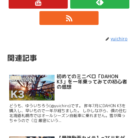
yuichiro
関連記事
初めてのミニベロ「DAHON
自転車
K3」を一年乗ってみての初心者
の感想
どうも、ゆういちろう(@yuichiro)です。 昨年7月にDAHON K3を
購入し、早いもので一年が経ちました。 しかしながら、僕の住む
北海道札幌市ではオールシーズン自転車に乗れません。雪が降っ
ちゃうので（泣 厳密にいう...