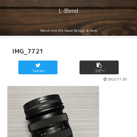
L-Blend
Blend into life Good Design & Item
IMG_7721
Twitter
コピー
2022.11.29