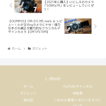
【2021年に購入】いにしえのカメラ
「SONYα7R」をレビューしていくぜ
っ！
【OLYMPUS】OM-D E-M5 mark ⅲ レビ
ュー！小さなVlogカメラに十分！強力
な手ぶれ補正が魅力的なクラシカルデ
ザインカメラ【OM SYSTEM】
ホーム
ガジェット
L-Blend
ホーム
YouTubeチャンネル
ガジェット
自転車
酒日記
L-Blend 管理人 ゆういちろうに
ついて