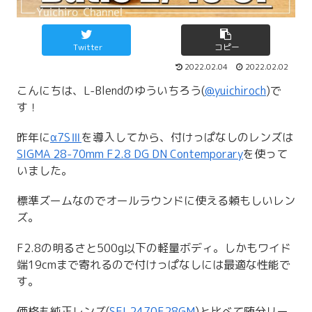
Twitter
コピー
2022.02.04
2022.02.02
こんにちは、L-Blendのゆういちろう(
@yuichiroch
)で
す！
昨年に
α7SⅢ
を導入してから、付けっぱなしのレンズは
SIGMA 28-70mm F2.8 DG DN Contemporary
を使って
いました。
標準ズームなのでオールラウンドに使える頼もしいレン
ズ。
F2.8の明るさと500g以下の軽量ボディ。しかもワイド
端19cmまで寄れるので付けっぱなしには最適な性能で
す。
価格も純正レンズ(
SEL2470F28GM
)と比べて随分リー