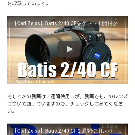
を収録しています。
【Carl Zeiss】Batis 2/40 CFをゲット！開封からファーストインプレッションまでの動画【SONY】【Batis 40mm F2】
そして次の動画は２週間使用レポ。動画でもこのレンズ
について語っていますので、チェックしてみてくださ
い。
【Carl Zeiss】Batis 2/40 CF２週間使用レポ。ちょうどいい性能が詰まったちょっとお高いプレミアムレンズに大満足でしたって話【SONY】【Batis 40mm F2】