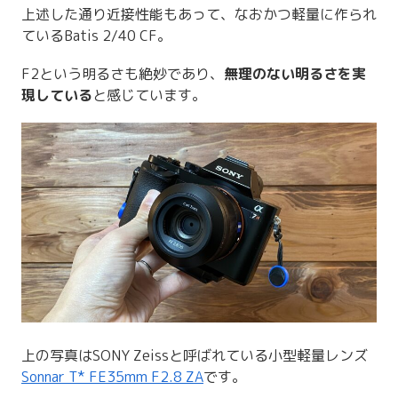
上述した通り近接性能もあって、なおかつ軽量に作られ
ているBatis 2/40 CF。
F2という明るさも絶妙であり、
無理のない明るさを実
現している
と感じています。
上の写真はSONY Zeissと呼ばれている小型軽量レンズ
Sonnar T* FE35mm F2.8 ZA
です。