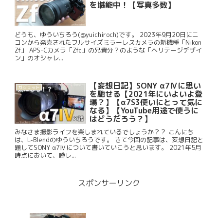
を堪能中！【写真多数】
どうも、ゆういちろう(@yuichiroch)です。 2023年9月20日にニ
コンから発売されたフルサイズミラーレスカメラの新機種「Nikon
Zf」 APS-Cカメラ「Zfc」の兄貴分？のような「ヘリテージデザイ
ン」のオシャレ...
【妄想日記】SONY α7Ⅳに思い
ガジェット
を馳せる【2021年にいよいよ登
場？】【α7S3使いにとって気に
なる】【YouTube用途で使うに
はどうだろう？】
みなさま撮影ライフを楽しまれているでしょうか？？ こんにち
は、L-Blendのゆういちろうです。 さて今回の記事は、妄想日記と
題してSONY α7Ⅳについて書いていこうと思います。 2021年5月
時点において、噂レ...
スポンサーリンク