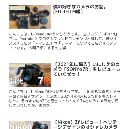
僕の好きなカメラのお話。
ガジェット
[FUJIFILM編]
こんにちは、L-Blendのゆういちろうです。 当ブログ「L-Blend」
では、YouTubeとブログのブレンドコンテンツと称して、僕がオ
ススメしたい「アイテム」や「テーマ」についてご紹介するメデ
ィアです。 今回ご紹介するのは僕...
【2021年に購入】いにしえのカ
ガジェット
メラ「SONYα7R」をレビューし
ていくぜっ！
こんにちは、L-Blendのゆういちろうです。 「動画も写真もカメラ
一台で完結させよう」と決め、2021年の4月にα7SⅢを導入しま
した。 それまではα7Cと富士フイルムのX-T4というカメラを併用
していましたが、両方を...
【Nikon】Zfレビュー！ヘリテ
ガジェット
ージデザインのオシャレカメラ