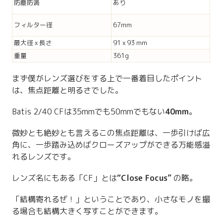
防塵防滴
あり
フィルター径
67mm
最大径 x 長さ
91 x 93 mm
重量
361g
まず僕がレンズ選びをする上で一番着目したポイント
は、焦点距離と明るさでした。
Batis 2/40 CFは35mmでも50mmでもない
40mm
。
微妙とも絶妙とも言えるこの焦点距離は、一歩引けば広
角に、一歩踏み込めばクローズアップができる万能感溢
れるレンズです。
レンズ名にもある「CF」とは
“Close Focus”
の略。
「結構寄れるぜ！」ということであり、小さなモノを撮
る場合も結構大きく写すことができます。