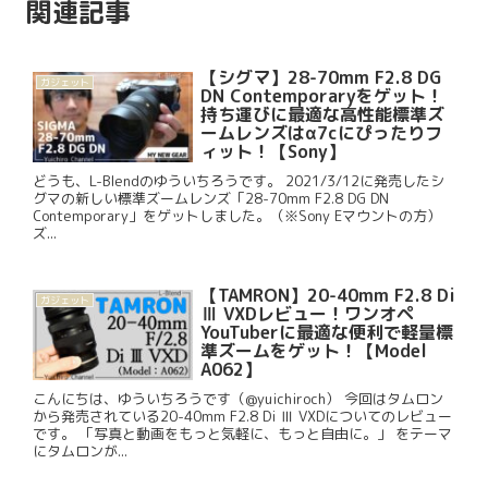
関連記事
【シグマ】28-70mm F2.8 DG
ガジェット
DN Contemporaryをゲット！
持ち運びに最適な高性能標準ズ
ームレンズはα7cにぴったりフ
ィット！【Sony】
どうも、L-Blendのゆういちろうです。 2021/3/12に発売したシ
グマの新しい標準ズームレンズ「28-70mm F2.8 DG DN
Contemporary」をゲットしました。（※Sony Eマウントの方）
ズ...
【TAMRON】20-40mm F2.8 Di
ガジェット
Ⅲ VXDレビュー！ワンオペ
YouTuberに最適な便利で軽量標
準ズームをゲット！【Model
A062】
こんにちは、ゆういちろうです（@yuichiroch） 今回はタムロン
から発売されている20-40mm F2.8 Di Ⅲ VXDについてのレビュー
です。 「写真と動画をもっと気軽に、もっと自由に。」 をテーマ
にタムロンが...