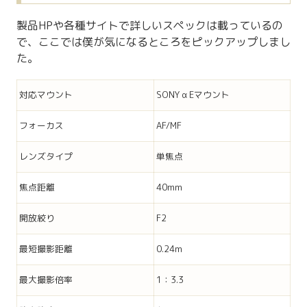
製品HPや各種サイトで詳しいスペックは載っているの
で、ここでは僕が気になるところをピックアップしまし
た。
対応マウント
SONY α Eマウント
フォーカス
AF/MF
レンズタイプ
単焦点
焦点距離
40mm
開放絞り
F2
最短撮影距離
0.24m
最大撮影倍率
1：3.3