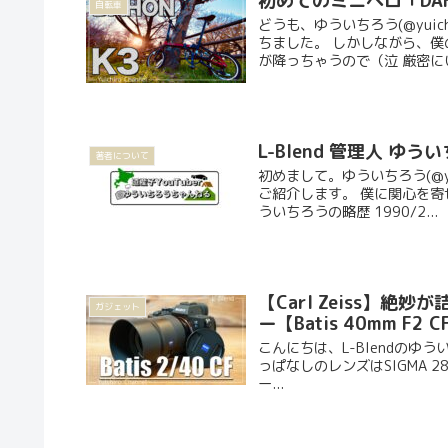
初めてのミニベロ「DA
自転車
どうも、ゆういちろう(@yuic
ちました。 しかしながら、
が降っちゃうので（泣 厳密にい
L-Blend 管理人 ゆ
著者について
初めまして。ゆういちろう(@y
ご紹介します。 僕に関心を寄
ういちろうの略歴 1990/2...
【Carl Zeiss】絶妙
ガジェット
ー【Batis 40mm F2 C
こんにちは、L-Blendのゆうい
っぱなしのレンズはSIGMA 28-
ー...