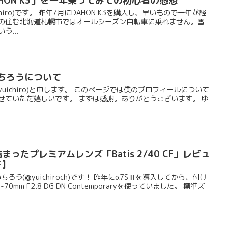
HON K3」を一年乗ってみての初心者の感想
hiro)です。 昨年7月にDAHON K3を購入し、早いもので一年が経
僕の住む北海道札幌市ではオールシーズン自転車に乗れません。雪
う...
ういちろうについて
uichiro)と申します。 このページでは僕のプロフィールについて
せていただ嬉しいです。 まずは感謝。ありがとうございます。 ゆ
が詰まったプレミアムレンズ「Batis 2/40 CF」レビュ
F】
ちろう(@yuichiroch)です！ 昨年にα7SⅢを導入してから、付け
70mm F2.8 DG DN Contemporaryを使っていました。 標準ズ