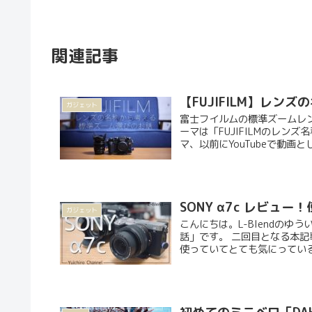
関連記事
【FUJIFILM】レ
ガジェット
富士フイルムの標準ズームレ
ーマは「FUJIFILMのレ
マ、以前にYouTubeで動画と
SONY α7c レビュ
ガジェット
こんにちは。L-Blendの
話」です。 二回目となる本記事
使っていてとても気にっている製