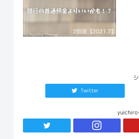
シ
Twitter
yuich