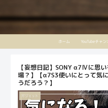
ホーム
YouTubeチャ
【妄想日記】SONY α7Ⅳに思
場？】【α7S3使いにとって気に
うだろう？】
ガジェット