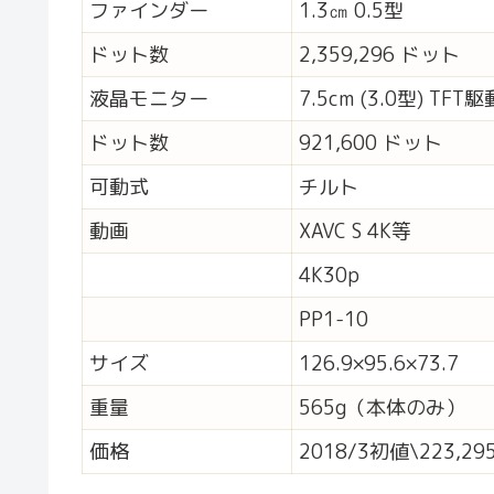
ファインダー
1.3㎝ 0.5型
ドット数
2,359,296 ドット
液晶モニター
7.5cm (3.0型) TFT駆
ドット数
921,600 ドット
可動式
チルト
動画
XAVC S 4K等
4K30p
PP1-10
サイズ
126.9×95.6×73.7
重量
565g（本体のみ）
価格
2018/3初値\223,295