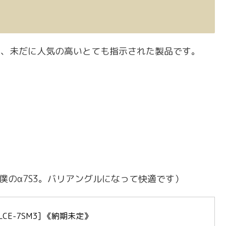
が、未だに人気の高いとても指示された製品です。
僕のα7S3。バリアングルになって快適です）
[ILCE-7SM3] 《納期未定》