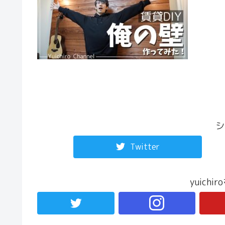
シ
Twitter
yuich