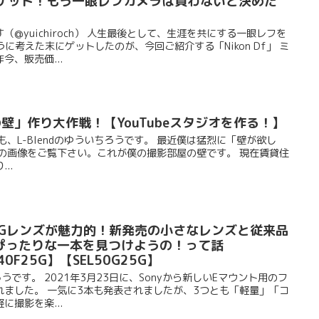
Dfをゲット！もう一眼レフカメラは買わないと決めた
】
@yuichiroch） 人生最後として、生涯を共にする一眼レフを
に考えた末にゲットしたのが、今回ご紹介する「Nikon Df」 ミ
、販売価...
の壁」作り大作戦！【YouTubeスタジオを作る！】
、L-Blendのゆういちろうです。 最近僕は猛烈に「壁が欲し
上の画像をご覧下さい。これが僕の撮影部屋の壁です。 現在賃貸住
..
なGレンズが魅力的！新発売の小さなレンズと従来品
ぴったりな一本を見つけようの！って話
40F25G】【SEL50G25G】
ろうです。 2021年3月23日に、Sonyから新しいEマウント用のフ
れました。 一気に3本も発表されましたが、3つとも「軽量」「コ
撮影を楽...