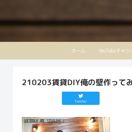
ホーム
YouTubeチャ
210203賃貸DIY俺の壁作って
Twitter