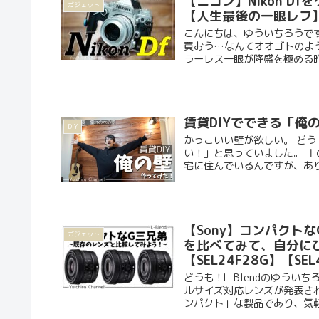
【ニコン】Nikon 
ガジェット
【人生最後の一眼レフ
こんにちは、ゆういちろうです（
買おう…なんてオオゴトのよう
ラーレス一眼が隆盛を極める昨今
賃貸DIYでできる「俺
DIY
かっこいい壁が欲しい。 どうも
い！」と思っていました。 
宅に住んでいるんですが、あり.
【Sony】コンパクト
ガジェット
を比べてみて、自分に
【SEL24F28G】【SEL
どうも！L-Blendのゆういち
ルサイズ対応レンズが発表さ
ンパクト」な製品であり、気軽に