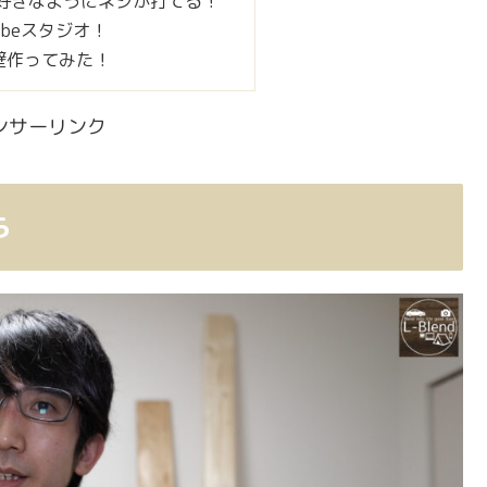
好きなようにネジが打てる！
ubeスタジオ！
壁作ってみた！
ンサーリンク
ら