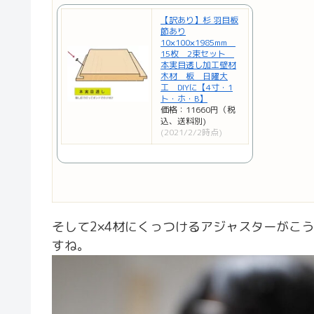
【訳あり】杉 羽目板
節あり
10×100×1985mm
15枚 2束セット
本実目透し加工壁材
木材 板 日曜大
工 DIYに【4寸・1
ト・ホ・B】
価格：11660円（税
込、送料別)
(2021/2/2時点)
そして2×4材にくっつけるアジャスターがこ
すね。