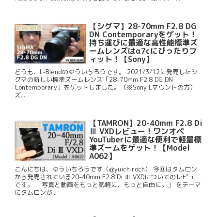
【シグマ】28-70mm F2.8 DG
ガジェット
DN Contemporaryをゲット！
持ち運びに最適な高性能標準ズ
ームレンズはα7cにぴったりフ
ィット！【Sony】
どうも、L-Blendのゆういちろうです。 2021/3/12に発売したシ
グマの新しい標準ズームレンズ「28-70mm F2.8 DG DN
Contemporary」をゲットしました。（※Sony Eマウントの方）
ズ...
【TAMRON】20-40mm F2.8 Di
ガジェット
Ⅲ VXDレビュー！ワンオペ
YouTuberに最適な便利で軽量標
準ズームをゲット！【Model
A062】
こんにちは、ゆういちろうです（@yuichiroch） 今回はタムロン
から発売されている20-40mm F2.8 Di Ⅲ VXDについてのレビュー
です。 「写真と動画をもっと気軽に、もっと自由に。」 をテーマ
にタムロンが...