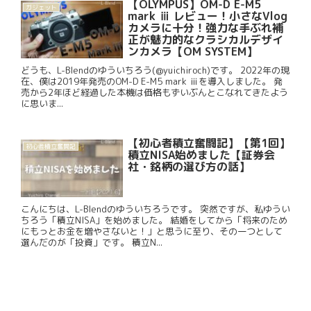
【OLYMPUS】OM-D E-M5
ガジェット
mark ⅲ レビュー！小さなVlog
カメラに十分！強力な手ぶれ補
正が魅力的なクラシカルデザイ
ンカメラ【OM SYSTEM】
どうも、L-Blendのゆういちろう(@yuichiroch)です。 2022年の現
在、僕は2019年発売のOM-D E-M5 mark ⅲを導入しました。 発
売から2年ほど経過した本機は価格もずいぶんとこなれてきたよう
に思いま...
【初心者積立奮闘記】【第1回】
初心者積立奮闘記
積立NISA始めました【証券会
社・銘柄の選び方の話】
こんにちは、L-Blendのゆういちろうです。 突然ですが、私ゆうい
ちろう「積立NISA」を始めました。 結婚をしてから「将来のため
にもっとお金を増やさないと！」と思うに至り、その一つとして
選んだのが「投資」です。 積立N...