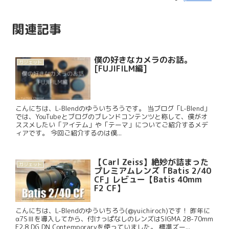
関連記事
僕の好きなカメラのお話。
ガジェット
[FUJIFILM編]
こんにちは、L-Blendのゆういちろうです。 当ブログ「L-Blend」
では、YouTubeとブログのブレンドコンテンツと称して、僕がオ
ススメしたい「アイテム」や「テーマ」についてご紹介するメデ
ィアです。 今回ご紹介するのは僕...
【Carl Zeiss】絶妙が詰まった
ガジェット
プレミアムレンズ「Batis 2/40
CF」レビュー【Batis 40mm
F2 CF】
こんにちは、L-Blendのゆういちろう(@yuichiroch)です！ 昨年に
α7SⅢを導入してから、付けっぱなしのレンズはSIGMA 28-70mm
F2.8 DG DN Contemporaryを使っていました。 標準ズー...