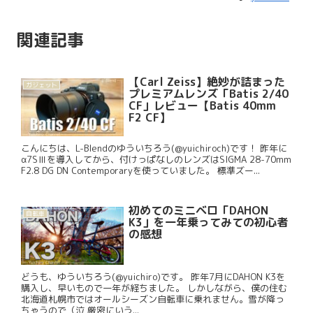
関連記事
【Carl Zeiss】絶妙が詰まった
ガジェット
プレミアムレンズ「Batis 2/40
CF」レビュー【Batis 40mm
F2 CF】
こんにちは、L-Blendのゆういちろう(@yuichiroch)です！ 昨年に
α7SⅢを導入してから、付けっぱなしのレンズはSIGMA 28-70mm
F2.8 DG DN Contemporaryを使っていました。 標準ズー...
初めてのミニベロ「DAHON
自転車
K3」を一年乗ってみての初心者
の感想
どうも、ゆういちろう(@yuichiro)です。 昨年7月にDAHON K3を
購入し、早いもので一年が経ちました。 しかしながら、僕の住む
北海道札幌市ではオールシーズン自転車に乗れません。雪が降っ
ちゃうので（泣 厳密にいう...