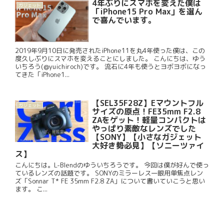
4年ぶりにスマホを変えた僕は
ガジェット
「iPhone15 Pro Max」を選ん
で喜んでいます。
2019年9月10日に発売されたiPhone11を丸4年使った僕は、この
度久しぶりにスマホを変えることにしました。 こんにちは、ゆう
いちろう(@yuichiroch)です。 流石に4年も使うとヨボヨボになっ
てきた「iPhone1...
【SEL35F28Z】Eマウントフル
ガジェット
サイズの原点！FE35mm F2.8
ZAをゲット！軽量コンパクトは
やっぱり素敵なレンズでした
【SONY】【小さなガジェット
大好き勢必見】【ソニーツァイ
ス】
こんにちは。L-Blendのゆういちろうです。 今回は僕が好んで使っ
ているレンズの話題です。 SONYのミラーレス一眼用単焦点レン
ズ「Sonnar T* FE 35mm F2.8 ZA」について書いていこうと思い
ます。 こ...